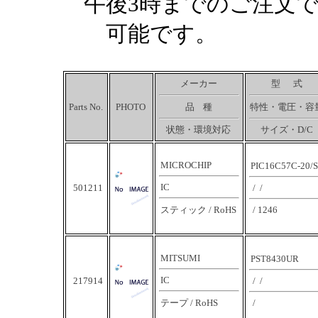
午後3時までのご注文
可能です。
メーカー
型 式
品 種
特性・電圧・容
Parts No.
PHOTO
状態・環境対応
サイズ・D/C
MICROCHIP
PIC16C57C-20/
IC
501211
/ /
スティック / RoHS
/ 1246
MITSUMI
PST8430UR
IC
217914
/ /
テープ / RoHS
/