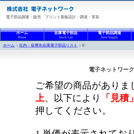
電子部品調達・販売 プリント基板設計・調達・実装
ホーム
在庫電子部品
電子部品調達
Home
Stock List
Parts Supply
ホーム
社内・提携先在庫電子部品リスト
IC
電子ネットワーク
ご希望の商品がありま
上
、以下により
「見積
押してください。
1.単価が表示されてお